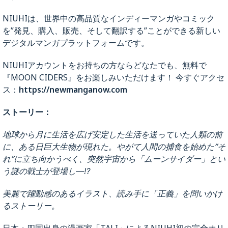
当社が取得した個人情報は、プライバシーポリ
NIUHIは、世界中の高品質なインディーマンガやコミック
シー「取得情報の利用目的について」で記載し
を”発見、購入、販売、そして翻訳する”ことができる新しい
た以外の目的では利用致しません。これを踏ま
デジタルマンガプラットフォームです。
え、当社は、ご本人から自己の個人情報につい
てのご相談、苦情及び開示の請求を頂いた場
NIUHIアカウントをお持ちの方ならどなたでも、無料で
合、所定の書式にご記入をいただくとともに、
『MOON CIDERS』をお楽しみいただけます！ 今すぐアクセ
本人確認書類にてご本人であることを確認させ
ス：
https://newmanganow.com
ていただき、合理的な範囲で速やかに対応致し
ます。
ストーリー：
なお、「開示対象個人情報の利用目的をお知ら
せする場合」及び、「開示対象個人情報を開示
地球から月に生活を広げ安定した生活を送っていた人類の前
する場合」に関しましては、ご請求1件につき
に、ある日巨大生物が現れた。やがて人間の捕食を始めた”そ
1,000 円の事務手数料を申し受けます。
れ”に立ち向かうべく、突然宇宙から「ムーンサイダー」とい
<個人情報に関する問合せ先>
う謎の戦士が登場し―⁉
個人情報お問合せ窓口：
美麗で躍動感のあるイラスト、読み手に「正義」を問いかけ
株式会社KOMODO
るストーリー。
個人情報保護管理責任者
電話番号 050-6861-6861 （email：
日本・四国出身の漫画家「TALI」によるNIUHI初の完全オリ