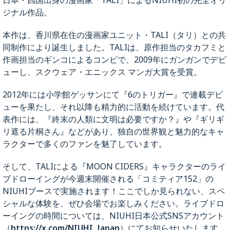
personalinfo@komodo.jp）
ジナル作品。
（月〜金 ただし祝祭日・年末年始を除きます 午
前10時〜午後5時）
本作は、香川県在住の漫画家ユニット・TALI（タリ）との共
第六条 個人情報保護マネジメントシステムの
同制作により誕生しました。TALIは、原作担当のタカフミと
継続的改善
作画担当のギンコによるコンビで、2009年にガンガンでデビ
当社の事業内容の変化、及び、事業を取り巻く
ューし、スクウェア・エニックス マンガ大賞を受賞。
法令、社会環境、IT 環境の変化等に対応して
「個人情報保護マネジメントシステム」を継続
2012年には小学館ゲッサンにて『6のトリガー』で連載デビ
的に見直し、改善いたします。
ューを果たし、それ以降も精力的に活動を続けています。代
制定 2021年4月1日
表作には、『終末の人類に文明は必要ですか？』や『ギリギ
最終改定 2022年4月26日
リ遮る片桐さん』などがあり、独自の世界観と魅力的なキャ
株式会社KOMODO
ラクターで多くのファンを魅了しています。
代表取締役 リッキー・ウーイ
（個人情報保護方針の外部伝達）
そして、TALIによる『MOON CIDERS』キャラクターのライ
本方針は全社員に周知徹底させるとともに、当
ブドローイングが今週末開催される「コミティア152」の
社ホームページ上に公表する。
NIUHIブースで実施されます！ここでしか見られない、スペ
シャルな体験を、ぜひ会場でお楽しみください。ライブドロ
ーイングの時間については、NIUHI日本公式SNSアカウント
（
https://x.com/NIUHI_Japan
）にてお知らせいたします。