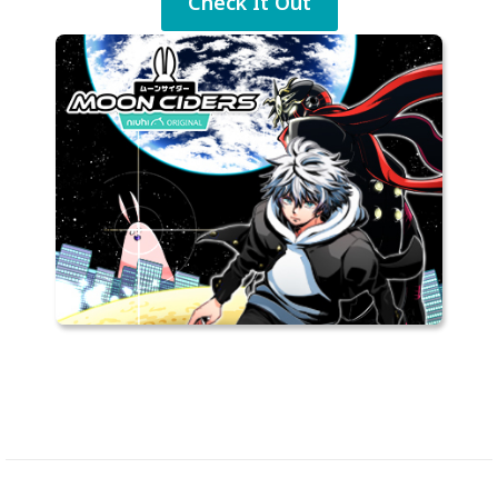
Check It Out
く認識し、お客様の個人情報保護を適切に取扱
い、お客様に安心してお付き合いを賜りたいと
考えております。そのため、ここに当社として
のプライバシーポリシーを公開いたします。
第一条 個人情報に関する個人の尊重
個人情報は、利用目的を明確にし、本人の同意
を得た上で収集し、利用目的の達成に必要な範
囲内で利用します。また、その目的外での利用
を行わないための措置を講じます。必要があっ
て個人情報を第三者に提供する場合は、本人の
同意を得た上で、利用目的の達成に必要な範囲
内で提供します。なお、個人情報の開示、修正
等をご希望される場合には、合理的な期間で対
応いたします。
第二条 個人情報保護体制
当方針を実施するにあたり、当社の代表者より
任命した個人情報保護管理者の下、 役割と責任
を明確にした社内体制を整備いたします。ま
た、個人情報の取り扱いに関して定期的な監査