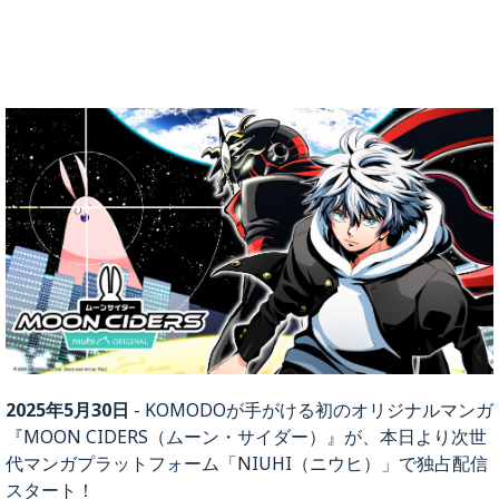
を実施し、常に社内体制をスパイラルアップす
るよう努めて参ります。
第三条 個人情報の安全管理
全ての個人情報は不正アクセス、盗難、持ち出
し等による、紛失、破壊、改ざん及び漏えい等
が起こらないように適正に管理し、必要な予
防・是正措置を講じます。また、個人情報を外
部に委託する場合は、守秘義務契約を締結する
とともに、適正な管理が行われるよう、管理・
監督いたします。
第四条 個人情報に関する法令、国が定める指
針及びその他の規範の遵守
「個人情報保護に関する法律」、日本工業規格
「個人情報保護マネジメントシステム－要求事
項」、及び、その他の個人情報保護に関する法
2025年5月30日
- KOMODOが手がける初のオリジナルマンガ
令、国が定める指針、その他の規範を遵守いた
『MOON CIDERS（ムーン・サイダー）』が、本日より次世
します。
代マンガプラットフォーム「NIUHI（ニウヒ）」で独占配信
第五条 個人情報に関する苦情及びご相談の窓
スタート！
口