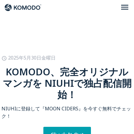
本ポリシーおよび個人情報の取り扱いに関する
menu
お問い合わせ先は次の通りです。
個人情報お問合せ窓口：株式会社KOMODO 個
人情報保護管理責任者
電話番号 050-6861-6861 （email：
personalinfo@komodo.jp）
（月〜金 ただし祝祭日・年末年始を除きます 午
2025年5月30日金曜日
schedule
前10時〜午後5時）
KOMODO、完全オリジナル
マンガを NIUHIで独占配信開
個人情報保護方針
始！
株式会社KOMODO（以下、「当社」といいま
す。）では、ＥＣサイトの運営、デジタルコン
テンツの販売、海外プロモーション支援といっ
NIUHIに登録して『MOON CIDERS』を今すぐ無料でチェッ
た当社サービスをお客様にご提供するにあた
ク！
り、個人情報を提供していただくことがありま
す。当社はお客様の個人情報保護の重要性を深